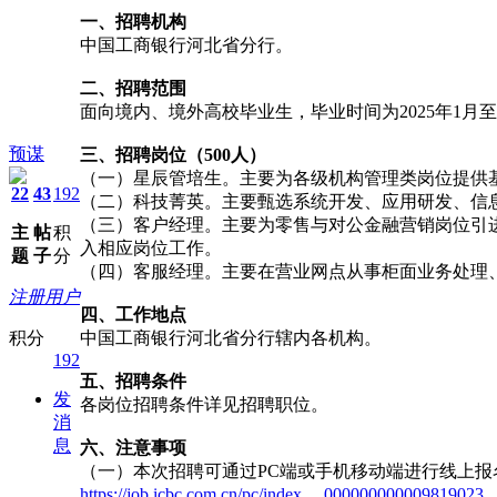
一、招聘机构
中国工商银行河北省分行。
二、招聘范围
面向境内、境外高校毕业生，毕业时间为2025年1月至2
预谋
三、招聘岗位（500人）
（一）星辰管培生。主要为各级机构管理类岗位提供
22
43
192
（二）科技菁英。主要甄选系统开发、应用研发、信
（三）客户经理。主要为零售与对公金融营销岗位引
主
帖
积
入相应岗位工作。
题
子
分
（四）客服经理。主要在营业网点从事柜面业务处理
注册用户
四、工作地点
积分
中国工商银行河北省分行辖内各机构。
192
五、招聘条件
发
各岗位招聘条件详见招聘职位。
消
息
六、注意事项
（一）本次招聘可通过PC端或手机移动端进行线上报
https://job.icbc.com.cn/pc/index ... 000000000009819023