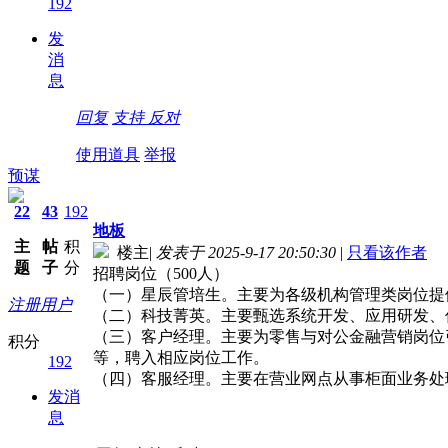
192
发
消
息
回复
支持
反对
使用道具
举报
预谋
22
43
192
地板
主
帖
积
楼主
|
发表于 2025-9-17 20:50:30
|
只看该作者
题
子
分
招聘岗位（500人）
（一）星辰管培生。主要为各级机构管理类岗位提
注册用户
（二）科技菁英。主要甄选系统开发、应用研发、
（三）客户经理。主要为零售与对公金融营销岗位
积分
等，聘入相应岗位工作。
192
（四）客服经理。主要在营业网点从事柜面业务处
发消
息