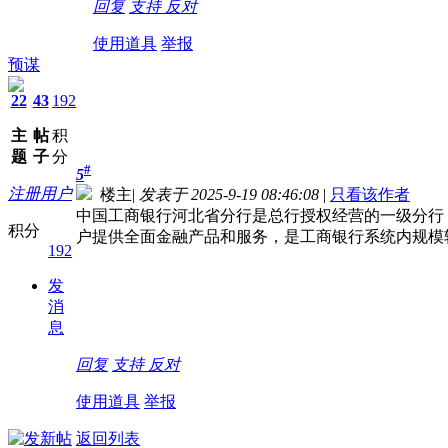
回复
支持
反对
使用道具
举报
预谋
22
43
192
主
帖
积
题
子
分
#
5
注册用户
楼主
|
发表于 2025-9-19 08:46:08
|
只看该作者
中国工商银行河北省分行是总行授权经营的一级分行，
积分
户提供全面金融产品和服务，是工商银行系统内规模
192
发
消
息
回复
支持
反对
使用道具
举报
返回列表